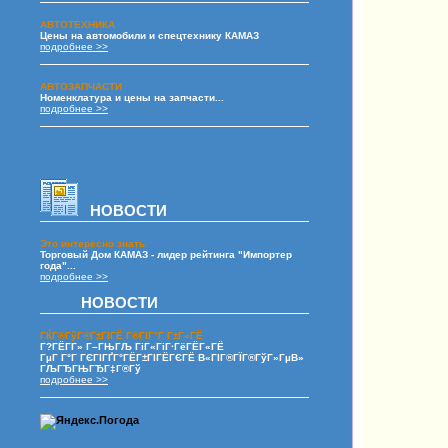
АВТОТЕХНИКА
Цены на автомобили и спецтехнику КАМАЗ
подробнее >>
АВТОЗАПЧАСТИ
Номенклатура и цены на запчасти...
подробнее >>
НОВОСТИ
Это интересно знать
Торговый Дом КАМАЗ - лидер рейтинга "Импортер
года"...
подробнее >>
НОВОСТИ
ГЌГ®ГўГ®Г±ГІГЁ Г®ГІГ°Г Г±Г«ГЁ
Г?ГЁГ­Г» Г–ГЊГЉ ГіГ«ГіГ·ГёГЁГ«ГЁ
ГµГ Г°Г ГЄГІГҐГ°ГЁГ±ГІГЁГЄГЁ В«ГІГ®ГЇГ®ГўГ»ГµВ»
ГЉГЂГЊГЂГ‡Г®Гў
подробнее >>