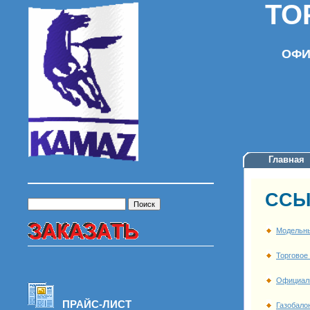
ТО
ОФИ
Главная
ССЫ
Модельны
Торговое
Официал
ПРАЙС-ЛИСТ
Газобало