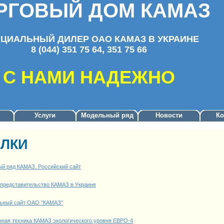
РГОВЫЙ ДОМ КАМАЗ
ЦИАЛЬНЫЙ ДИЛЕР ОАО КАМАЗ В УКРАИНЕ
8 (044) 351 75 64, 351 75 66
С НАМИ НАДЕЖНО
Услуги
Модельный ряд
Новости
Ко
ЛКИ
й ряд КАМАЗ. Российский сайт
 представительство КАМАЗ в Украине
ьный сайт ОАО "КАМАЗ"
нная техника КАМАЗ экологического уровня ЕВРО-4