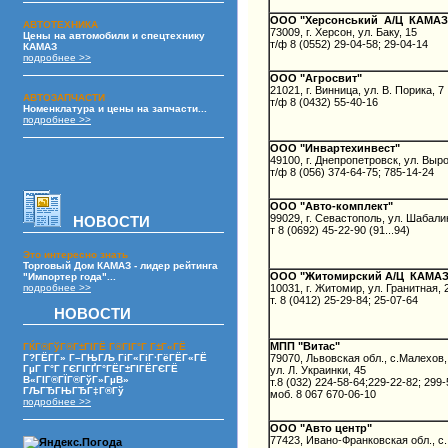
ООО "Херсонський А/Ц КАМАЗ
АВТОТЕХНИКА
73009, г. Херсон, ул. Баку, 15
Цены на автомобили и спецтехнику
т/ф 8 (0552) 29-04-58; 29-04-14
КАМАЗ
подробнее >>
ООО "Агросвит"
21021, г. Винница, ул. В. Порика, 7
АВТОЗАПЧАСТИ
т/ф 8 (0432) 55-40-16
Номенклатура и цены на запчасти...
подробнее >>
ООО "Инвартехинвест"
49100, г. Днепропетровск, ул. Выр
т/ф 8 (056) 374-64-75; 785-14-24
ООО "Авто-комплект"
99029, г. Севастополь, ул. Шабали
НОВОСТИ
т 8 (0692) 45-22-90 (91...94)
Это интересно знать
Торговый Дом КАМАЗ - лидер рейтинга
ООО "Житомирский А/Ц КАМАЗ
"Импортер года"...
подробнее >>
10031, г. Житомир, ул. Гранитная, 
т. 8 (0412) 25-29-84; 25-07-64
НОВОСТИ
МПП "Витас"
ГЌГ®ГўГ®Г±ГІГЁ Г®ГІГ°Г Г±Г«ГЁ
Г?ГЁГ­Г» Г–ГЊГЉ ГіГ«ГіГ·ГёГЁГ«ГЁ
79070, Львовская обл., с.Малехов,
ГµГ Г°Г ГЄГІГҐГ°ГЁГ±ГІГЁГЄГЁ
ул. Л. Украинки, 45
В«ГІГ®ГЇГ®ГўГ»ГµВ»
т.8 (032) 224-58-64;229-22-82; 299
ГЉГЂГЊГЂГ‡Г®Гў
моб. 8 067 670-06-10
подробнее >>
ООО "Авто центр"
77423, Ивано-Франковская обл., с.