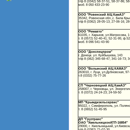
т/ф 8 (0342) 58-37-51, 58-37-86; 58
моб. 8 050 433-23-90
ООО "Ровенский А/Ц КамАЗ"
35342, Ровенская обл.,с. Била Кр
т/ф 8 (0362) 28-05-13; 27-06-16; 28
ООО "Ремавто"
61035, г. Харьков, ул.Матросова, 1
т. 8 (0572) 52-40-41; 52-31-95; ф.5
моб. 8 096 541-43-90
ООО "Донспецпром"
г. Донецк. ул. Куйбышева, 143
т/ф 8 (062) 345-68-47; 341-16-73; 
ООО "Волынский А/Ц КАМАЗ"
263010, г. Луцк, ул.Дубновская, 97
т.8 (0332) 75-77-26
СП "Черновецкий А/Ц КамАЗ"
258007, г. Черновцы, ул. Энергети
т. 8 (0372) 24-24-23; 24-59-50
МП "Крымдизельсервис"
95022, г. Симферополь, ул. Полянс
т. 8 (0652) 51-45-95
ДП "Грузтранс"
ОАО "ХмельницкоеАТП-16854"
29000, г. Хмельницький, ул.Киевск
т/ф 8 (0382) 71-07-30